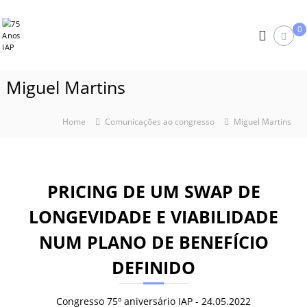
S
7
k
0
i
5
p
A
t
n
o
Miguel Martins
o
c
s
o
I
n
Home
Comunicações ao congresso
Miguel Martins
A
t
e
P
n
t
PRICING DE UM SWAP DE
LONGEVIDADE E VIABILIDADE
NUM PLANO DE BENEFÍCIO
DEFINIDO
Congresso 75º aniversário IAP - 24.05.2022