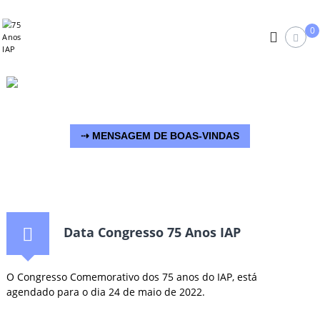
S
7
k
0
i
5
p
A
t
n
o
o
c
s
o
I
n
⇢ MENSAGEM DE BOAS-VINDAS
A
t
e
P
n
t
Data Congresso 75 Anos IAP
O Congresso Comemorativo dos 75 anos do IAP, está
agendado para o dia 24 de maio de 2022.