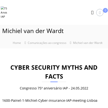
S
7
k
0
i
5
p
A
t
n
o
Michiel van der Wardt
o
c
s
o
I
n
Home
Comunicações ao congresso
Michiel van der Wardt
A
t
e
P
n
t
CYBER SECURITY MYTHS AND
FACTS
Congresso 75º aniversário IAP - 24.05.2022
1600-Painel-1-Michiel-Cyber-insurance-IAP-meeting-Lisboa