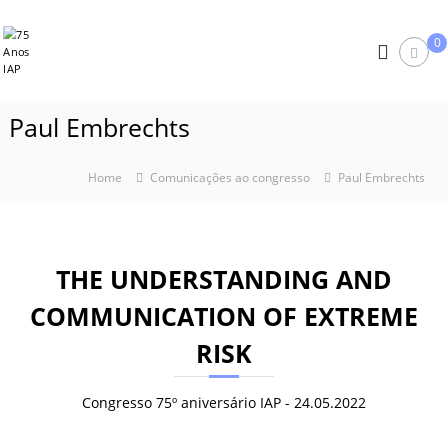
S
7
k
0
i
5
p
A
t
n
o
Paul Embrechts
o
c
s
o
I
n
Home
Comunicações ao congresso
Paul Embrechts
A
t
e
P
n
t
THE UNDERSTANDING AND
COMMUNICATION OF EXTREME
RISK
Congresso 75º aniversário IAP - 24.05.2022