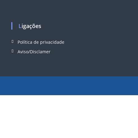
Ligações
Política de privacidade
Aviso/Disclamer