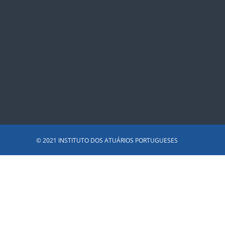
© 2021 INSTITUTO DOS ATUÁRIOS PORTUGUESES